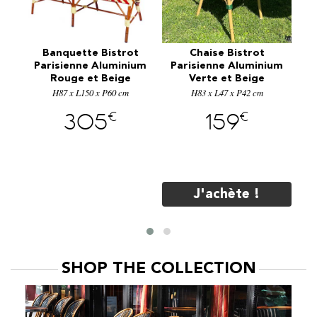
Banquette Bistrot
Chaise Bistrot
m
Parisienne Aluminium
Parisienne Aluminium
Ex
Rouge et Beige
Verte et Beige
Be
H87 x L150 x P60 cm
E7080RG
H83 x L47 x P42 cm
E1187VTE
€
€
305
159
J'achète !
SHOP THE COLLECTION