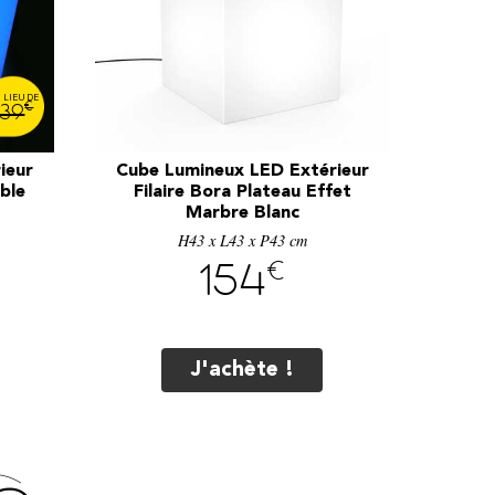
€
139
ieur
Cube Lumineux LED Extérieur
ble
Filaire Bora Plateau Effet
Marbre Blanc
H43 x L43 x P43 cm
€
154
J'achète !