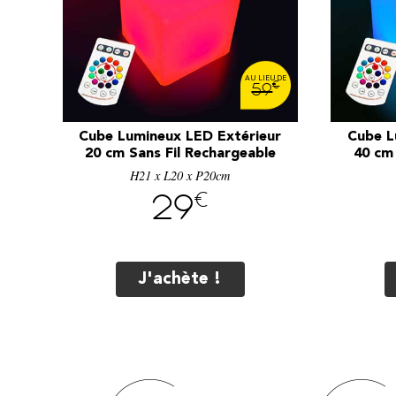
€
59
Cube Lumineux LED Extérieur
Cube L
20 cm Sans Fil Rechargeable
40 cm 
H21 x L20 x P20cm
€
29
J'achète !