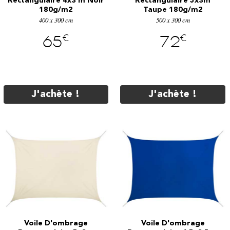
Rectangulaire 4x3 m Noir
Rectangulaire 5x3m
180g/m2
Taupe 180g/m2
400 x 300 cm
500 x 300 cm
€
€
65
72
J'achète !
J'achète !
Voile D'ombrage
Voile D'ombrage