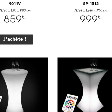
9011V
SP-1512
H110 x L90 x P80 cm
H114 x L140 x P60 cm
€
€
859
999
J'achète !