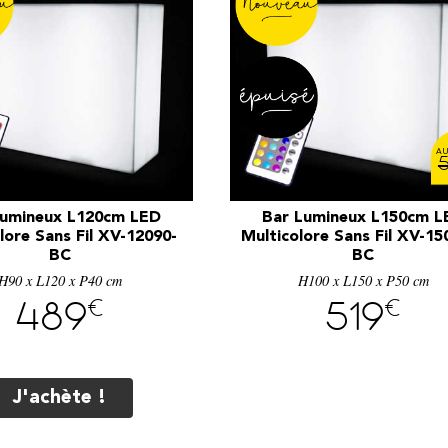
Lumineux L120cm LED
Bar Lumineux L150cm L
lore Sans Fil XV-12090-
Multicolore Sans Fil XV-15
BC
BC
H90 x L120 x P40 cm
H100 x L150 x P50 cm
€
€
489
519
J'achète !