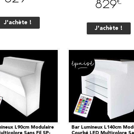
€
829
J'achète !
J'achète !
ineux L90cm Modulaire
Bar Lumineux L140cm Modu
lticolore Sans Fil SP-
Courbé LED Multicolore San