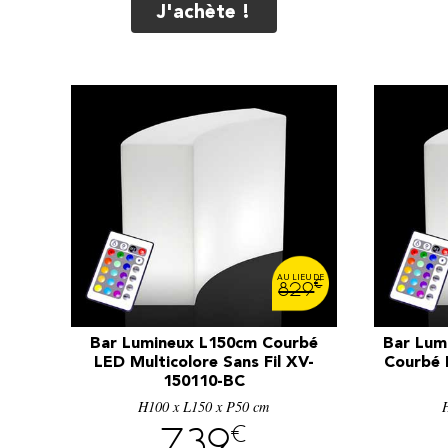
J'achète !
€
829
Bar Lumineux L150cm Courbé
Bar Lum
LED Multicolore Sans Fil XV-
Courbé L
150110-BC
H100 x L150 x P50 cm
€
739