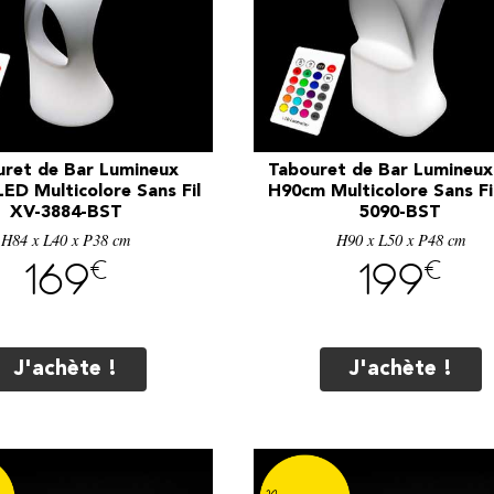
uret de Bar Lumineux
Tabouret de Bar Lumineu
ED Multicolore Sans Fil
H90cm Multicolore Sans Fi
XV-3884-BST
5090-BST
H84 x L40 x P38 cm
H90 x L50 x P48 cm
€
€
169
199
J'achète !
J'achète !