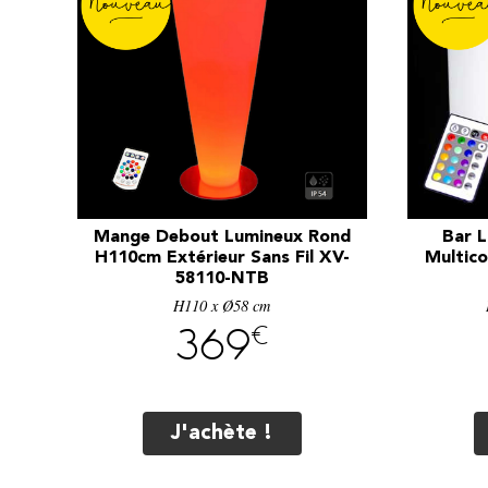
Mange Debout Lumineux Rond
Bar 
H110cm Extérieur Sans Fil XV-
Multico
58110-NTB
H110 x Ø58 cm
€
369
J'achète !