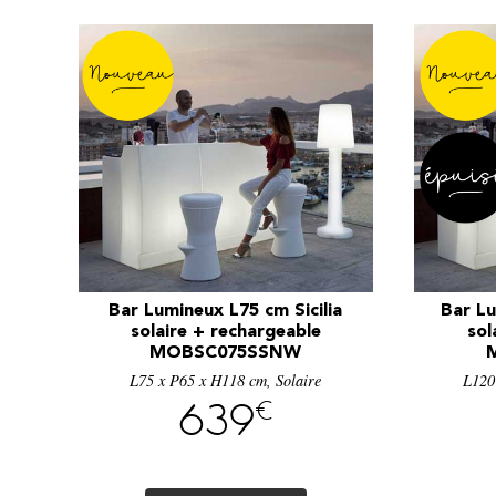
Bar Lumineux L75 cm Sicilia
Bar Lu
solaire + rechargeable
sol
MOBSC075SSNW
L75 x P65 x H118 cm, Solaire
L120
€
639