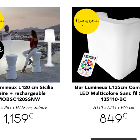
mineux L120 cm Sicilia
Bar Lumineux L135cm Com
aire + rechargeable
LED Multicolore Sans fil
MOBSC120SSNW
135110-BC
 x P65 x H118 cm, Solaire
H110 x L135 x P65 cm
€
€
1,159
849