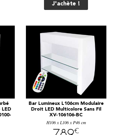
J'achète !
urbé
Bar Lumineux L106cm Modulaire
e LED
Droit LED Multicolore Sans Fil
0100-
XV-106106-BC
H106 x L106 x P46 cm
€
789