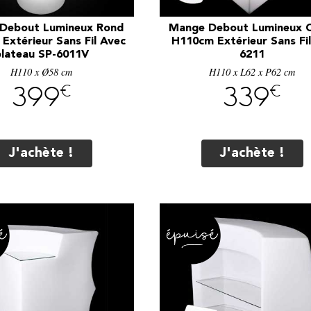
Debout Lumineux Rond
Mange Debout Lumineux C
Extérieur Sans Fil Avec
H110cm Extérieur Sans Fil
plateau SP-6011V
6211
H110 x Ø58 cm
H110 x L62 x P62 cm
€
€
399
339
J'achète !
J'achète !