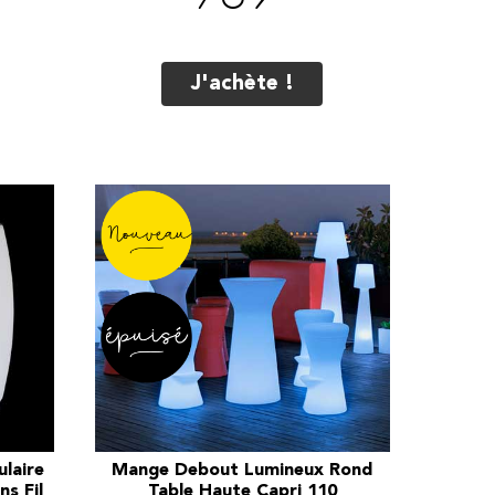
J'achète !
laire
Mange Debout Lumineux Rond
s Fil
Table Haute Capri 110