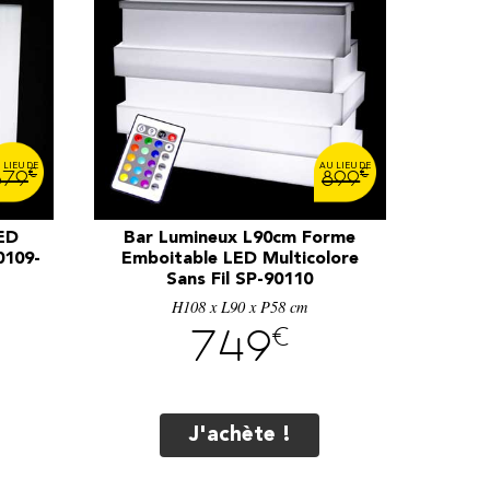
€
€
579
899
ED
Bar Lumineux L90cm Forme
0109-
Emboitable LED Multicolore
Sans Fil SP-90110
H108 x L90 x P58 cm
€
749
J'achète !